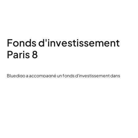
Fonds d'investissement
Paris 8
Bluedigo a accompagné un fonds d'investissement dans
l'aménagement de ses bureaux parisiens, dans le prestigieux
8ème arrondissement.
Découvrir cet aménagement