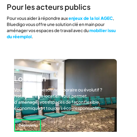
Pour les acteurs publics
Pour vous aider à répondre aux
enjeux de la loi AGEC
,
Bluedigo vous offre une solution clé en main pour
aménager vos espaces de travail avec du
mobilier issu
du réemploi
.
Location
Vous avez un besoin temporaire ou évolutif ?
Notre offre de location vous permet
d’aménager vos espaces de façon flexible,
économique et toujours éco-responsable.
Découvrir