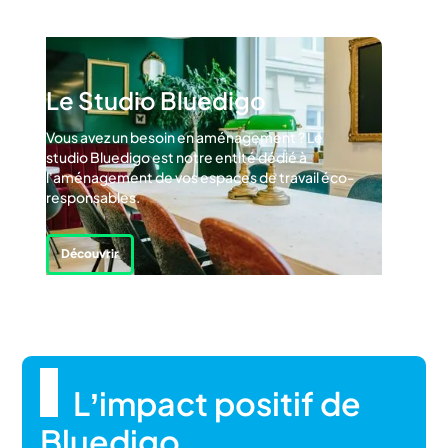
Le Studio Bluedigo
Vous avez un besoin en aménagement ? Le
studio Bluedigo est notre entité dédié à
l'aménagement de vos espaces de travail éco-
responsables.
Découvrir
L’impact positif de
Bluedigo
.