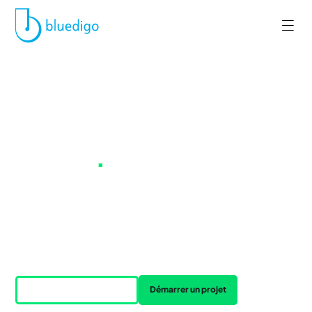
Créez des espaces de
travail à impact
positif
.
Vous avez un projet d'aménagement ? Faites un tour sur
notre marketplace ou racontez-nous votre projet, on
s'occupe du reste.
Accéder à la Marketplace
Démarrer un projet