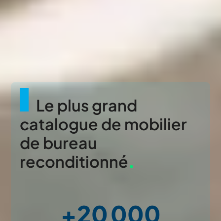
Le plus grand
catalogue de mobilier
de bureau
reconditionné
.
+20 000