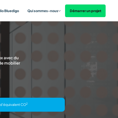
Démarrer un projet
dio Bluedigo
Qui sommes-nous
ux avec du
de mobilier
2
s d'équivalent CO